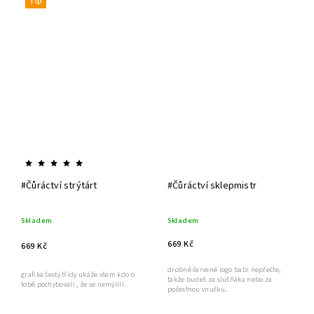
Tip
#Čůráctví strýtárt
#Čůráctví sklepmistr
Skladem
Skladem
669 Kč
669 Kč
drobné červené logo babi nepřečte,
grafika šestý třídy ukáže všem kdo o
takže budeš za slušňáka nebo za
tobě pochybovali , že se nemýlili.
počestnou vnučku..