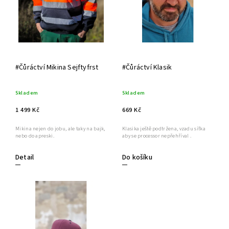
#Čůráctví Mikina Sejftyfrst
#Čůráctví Klasik
Skladem
Skladem
1 499 Kč
669 Kč
Mikina nejen do jobu, ale taky na bajk,
Klasika ještě podtržena, vzadu síťka
nebo do apreski.
aby se processor nepřehříval .
Detail
Do košíku