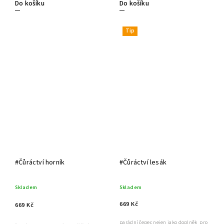
Do košíku
Do košíku
Tip
#Čůráctví horník
#Čůráctví lesák
Skladem
Skladem
669 Kč
669 Kč
parádní čepec nejen jako doplněk pro