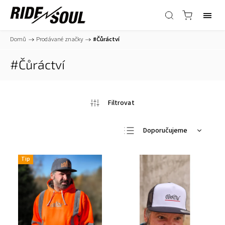
Domů
/
Prodávané značky
/
#Čůráctví
#Čůráctví
Doporučujeme
Nejlevnější
Tip
Nejdražší
Nejprodávanější
Abecedně