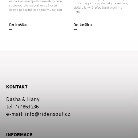
černá klasika odpustí zamaštěný ruce,
milovníky přírody , ale taky na večírek,
spocenou přehazovačku a zároveň
oběd u tchýně předávání výučního
padne ke špatně padnoucímu obleku
listu..
Do košíku
Do košíku
KONTAKT
Dasha & Hany
tel. 777 863 236
e-mail: info@ridensoul.cz
INFORMACE