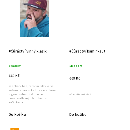
#Čůráctví vinný klasik
#Čůráctví kaminkaut
Skladem
Skladem
669 Kč
669 Kč
snapback tvar, parádní klasika se
zelenou stranou kšiltu a decentním
logem bude slušet hlavně
ať to všichni vědí....
devadesátkovejm tatínkům s
kočárkama...
Do košíku
Do košíku