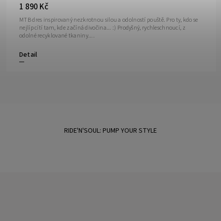
1 890 Kč
MTB dres inspirovaný nezkrotnou silou a odolností pouště. Pro ty, kdo se
nejlíp cítí tam, kde začíná divočina... :) Prodyšný, rychleschnoucí, z
odolné recyklované tkaniny....
Detail
RIDE'N'SOUL: PUMP YOUR STYLE