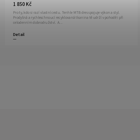
1 850 Kč
Pro ty, kdo si razí vlastní cestu. Tenhle MTB dres spojuje výkon a styl.
Prodyšná a rychleschnoucí recyklovaná tkanina tě udrží v pohodě i při
celodenním dobrodružství. A...
Detail