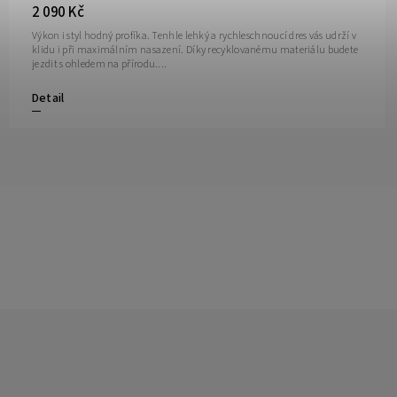
2 090 Kč
Výkon i styl hodný profíka. Tenhle lehký a rychleschnoucí dres vás udrží v
klidu i při maximálním nasazení. Díky recyklovanému materiálu budete
jezdit s ohledem na přírodu....
Detail