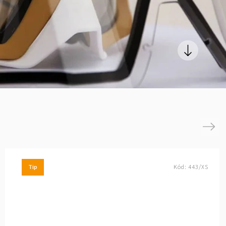
Next
Tip
Kód:
443/XS