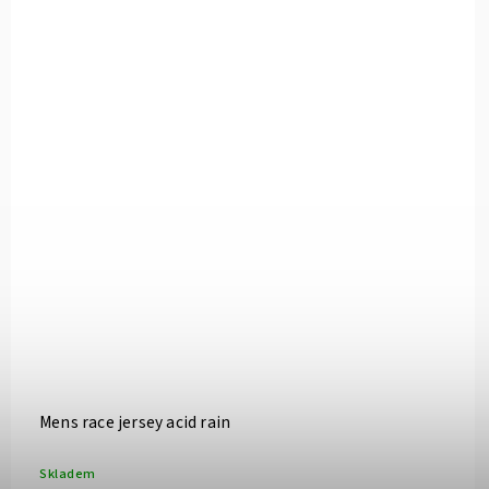
Mens race jersey acid rain
Skladem