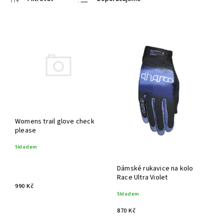
Nejlevnější
Nejdražší
Nejprodávanější
Abecedně
Womens trail glove check
please
Skladem
Dámské rukavice na kolo
Race Ultra Violet
990 Kč
Skladem
870 Kč