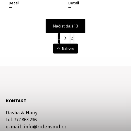
Detail
Detail
Načíst další 3
1
2
Nahoru
KONTAKT
Dasha & Hany
tel. 777 863 236
e-mail: info@ridensoul.cz