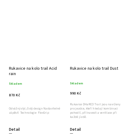
Rukavice na kolo trail Acid
Rukavice na kolo trail Dust
rain
Skladem
Skladem
990 Kč
870 Kč
Rukavice DHaRCO Trail jsou navrženy
pro jezdce, kteří hledají kombinaci
Odvážný styl, čistý design Nastavitelné
pohodlí, přilnavosti a ventilace při
zápěstí Technologie FlexGrip
každé jízdě.
Detail
Detail