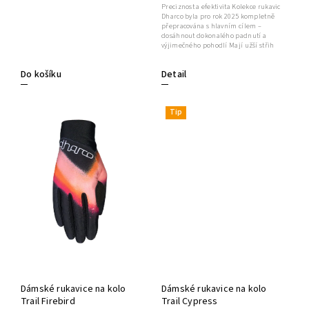
Preciznost a efektivita Kolekce rukavic
Dharco byla pro rok 2025 kompletně
přepracována s hlavním cílem –
dosáhnout dokonalého padnutí a
výjimečného pohodlí Mají užší střih
Detail
Do košíku
Tip
Dámské rukavice na kolo
Dámské rukavice na kolo
Trail Firebird
Trail Cypress