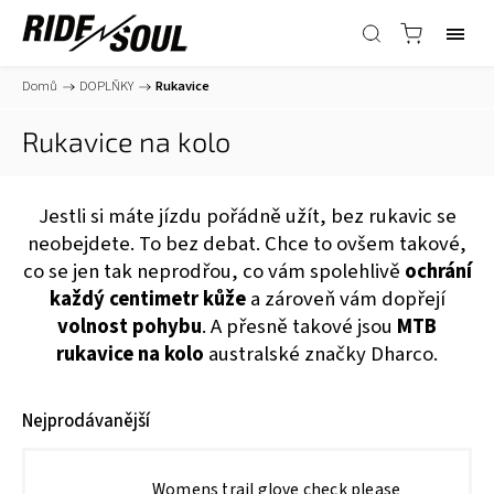
Domů
/
DOPLŇKY
/
Rukavice
Rukavice na kolo
Jestli si máte jízdu pořádně užít, bez rukavic se
neobejdete. To bez debat. Chce to ovšem takové,
co se jen tak neprodřou, co vám spolehlivě
ochrání
každý centimetr kůže
a zároveň vám dopřejí
volnost pohybu
. A přesně takové jsou
MTB
rukavice na kolo
australské značky Dharco.
Nejprodávanější
Womens trail glove check please