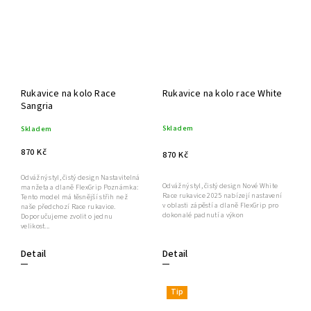
Rukavice na kolo Race
Rukavice na kolo race White
Sangria
Skladem
Skladem
870 Kč
870 Kč
Odvážný styl, čistý design Nastavitelná
Odvážný styl, čistý design Nové White
manžeta a dlaně FlexGrip Poznámka:
Race rukavice 2025 nabízejí nastavení
Tento model má těsnější střih než
v oblasti zápěstí a dlaně FlexGrip pro
naše předchozí Race rukavice.
dokonalé padnutí a výkon
Doporučujeme zvolit o jednu
velikost...
Detail
Detail
Tip