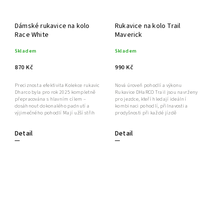
Dámské rukavice na kolo
Rukavice na kolo Trail
Race White
Maverick
Skladem
Skladem
870 Kč
990 Kč
Preciznost a efektivita Kolekce rukavic
Nová úroveň pohodlí a výkonu
Dharco byla pro rok 2025 kompletně
Rukavice DHaRCO Trail jsou navrženy
přepracována s hlavním cílem –
pro jezdce, kteří hledají ideální
dosáhnout dokonalého padnutí a
kombinaci pohodlí, přilnavosti a
výjimečného pohodlí Mají užší střih
prodyšnosti při každé jízdě
Detail
Detail