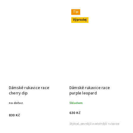
Tip
Výprodej
Dámské rukavice race
Dámské rukavice race
cherry dip
purple leopard
na dotaz
Skladem
630 Kč
830 Kč
Stylové, pevnější a odolnější rukavice