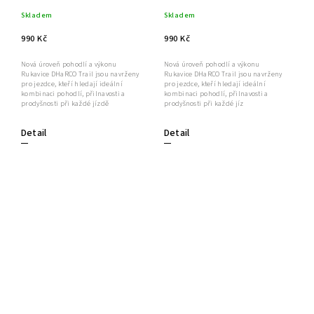
Skladem
Skladem
990 Kč
990 Kč
Nová úroveň pohodlí a výkonu
Nová úroveň pohodlí a výkonu
Rukavice DHaRCO Trail jsou navrženy
Rukavice DHaRCO Trail jsou navrženy
pro jezdce, kteří hledají ideální
pro jezdce, kteří hledají ideální
kombinaci pohodlí, přilnavosti a
kombinaci pohodlí, přilnavosti a
prodyšnosti při každé jízdě
prodyšnosti při každé jíz
Detail
Detail