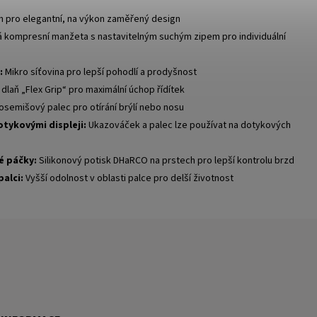
h pro elegantní, na výkon zaměřený design
 kompresní manžeta s nastavitelným suchým zipem pro individuální
:
Mikro síťovina pro lepší pohodlí a prodyšnost
laň „Flex Grip“ pro maximální úchop řídítek
semišový palec pro otírání brýlí nebo nosu
otykovými displeji:
Ukazováček a palec lze používat na dotykových
é páčky:
Silikonový potisk DHaRCO na prstech pro lepší kontrolu brzd
alci:
Vyšší odolnost v oblasti palce pro delší životnost