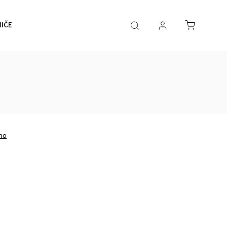
IČE
O NÁS
KONTAKT
no