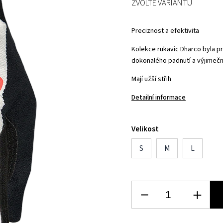
ZVOLTE VARIANTU
Preciznost a efektivita
Kolekce rukavic Dharco byla p
dokonalého padnutí a výjimeč
Mají užší střih
Detailní informace
Velikost
S
M
L