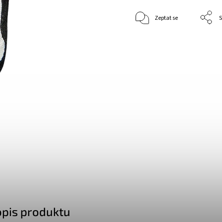
Zeptat se
S
opis produktu