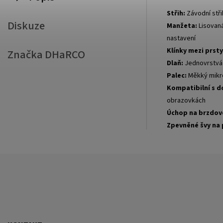
Střih:
Závodní stři
Diskuze
Manžeta:
Lisovaná
nastavení
Klínky mezi prsty
Značka
DHaRCO
Dlaň:
Jednovrstvá d
Palec:
Měkký mikro
Kompatibilní s d
obrazovkách
Úchop na brzdov
Zpevněné švy na p