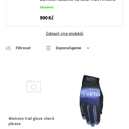
Skladem
990 Kč
Zobrazit více produktů
Doporučujeme
Nejlevnější
Nejdražší
Nejprodávanější
Abecedně
Womens trail glove check
please