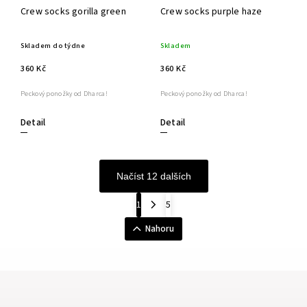
Crew socks gorilla green
Crew socks purple haze
Skladem do týdne
Skladem
360 Kč
360 Kč
Peckový ponožky od Dharca!
Peckový ponožky od Dharca!
Detail
Detail
Načíst 12 dalších
1
5
Nahoru