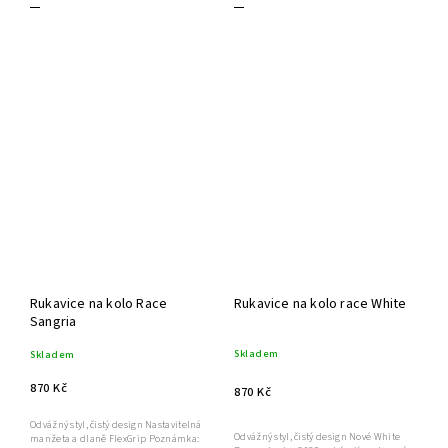
Rukavice na kolo Race
Rukavice na kolo race White
Sangria
Skladem
Skladem
870 Kč
870 Kč
Odvážný styl, čistý design Nastavitelná
Odvážný styl, čistý design Nové White
manžeta a dlaně FlexGrip Poznámka: