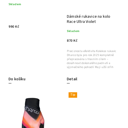
Skladem
Dámské rukavice na kolo
Race Ultra Violet
990 Kč
Skladem
870 Kč
Preciznost a efektivita Kolekce rukavic
Dharco byla pro rok 2025 kompletně
přepracována s hlavním cílem –
dosáhnout dokonalého padnutí a
výjimečného pohodlí Mají užší střih
Detail
Do košíku
Tip