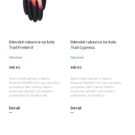
Dámské rukavice na kolo
Dámské rukavice na kolo
Trail Firebird
Trail Cypress
Skladem
Skladem
990 Kč
990 Kč
Nová úroveň pohodlí a výkonu
Nová úroveň pohodlí a výkonu
Rukavice DHaRCO Trail jsou navrženy
Rukavice DHaRCO Trail jsou navrženy
pro jezdce, kteří hledají ideální
pro jezdce, kteří hledají ideální
kombinaci pohodlí, přilnavosti a
kombinaci pohodlí, přilnavosti a
prodyšnosti při každé jízdě
prodyšnosti při každé jíz
Detail
Detail