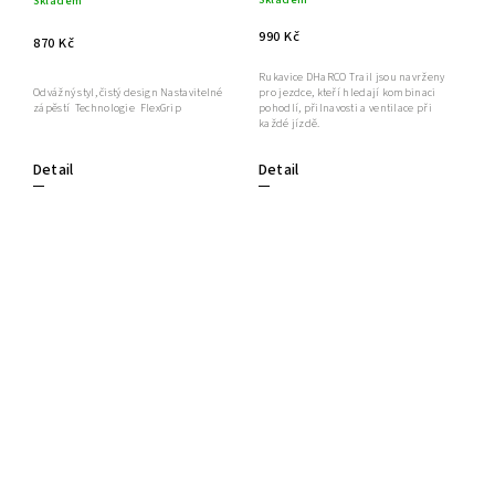
Skladem
990 Kč
870 Kč
Rukavice DHaRCO Trail jsou navrženy
pro jezdce, kteří hledají kombinaci
Odvážný styl, čistý design Nastavitelné
pohodlí, přilnavosti a ventilace při
zápěstí Technologie FlexGrip
každé jízdě.
Detail
Detail