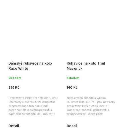
Dámské rukavice na kolo
Rukavice na kolo Trail
Race White
Maverick
Skladem
Skladem
870 Kč
990 Kč
Preciznost a efektivita Kolekce rukavic
Nová úroveň pohodlí a výkonu
Dharco byla pro rok 2025 kompletně
Rukavice DHaRCO Trail jsou navrženy
přepracována s hlavním cílem –
pro jezdce, kteří hledají ideální
dosáhnout dokonalého padnutí a
kombinaci pohodlí, přilnavosti a
výjimečného pohodlí Mají užší střih
prodyšnosti při každé jízdě
Detail
Detail