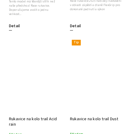
Race rukavice 2025 nabízejí nastavení
Tento model má těsnější střih než
v oblasti zápěstí a dlaně FlexGrip pro
naše předchozí Race rukavice.
dokonalé padnutí a výkon
Doporučujeme zvolit o jednu
velikost...
Detail
Detail
Tip
Rukavice na kolo trail Acid
Rukavice na kolo trail Dust
rain
Skladem