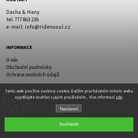
Dasha & Hany
tel. 777 863 236
e-mail: info@ridensoul.cz
INFORMACE
O nás
Obchodní podmínky
Ochrana osobních údajů
Tento web používá soubory cookie. Dalším procházením tohoto webu
vyjadřujete souhlas s jejich používáním.. Více informací
zde
.
Nastavení
Copyright 2026
Ride'n'soul.cz
. Všechna práva vyhrazena.
Souhlasím
Grafický návrh vytvořil a nakódoval
Shoptak.cz