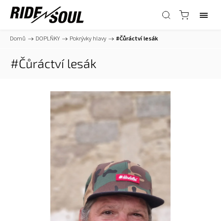
Domů
/
DOPLŇKY
/
Pokrývky hlavy
/
#Čůráctví lesák
#Čůráctví lesák