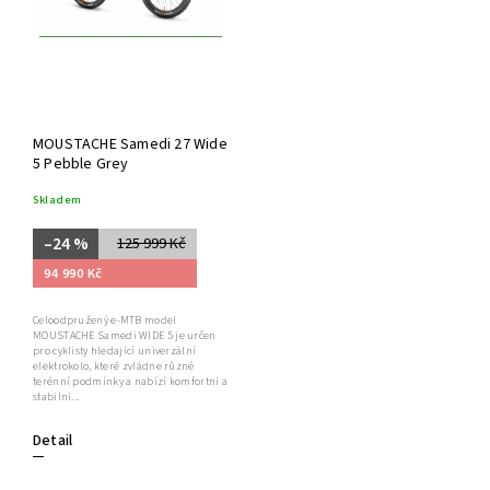
MOUSTACHE Samedi 27 Wide
5 Pebble Grey
Skladem
–24 %
125 999 Kč
94 990 Kč
Celoodpružený e-MTB model
MOUSTACHE Samedi WIDE 5 je určen
pro cyklisty hledající univerzální
elektrokolo, které zvládne různé
terénní podmínky a nabízí komfortní a
stabilní...
Detail