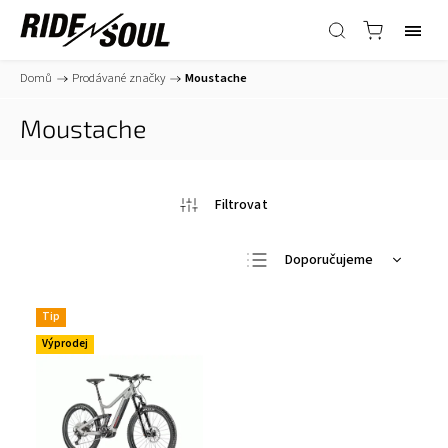
Domů
/
Prodávané značky
/
Moustache
Moustache
Doporučujeme
Nejlevnější
Tip
Nejdražší
Výprodej
Nejprodávanější
Abecedně