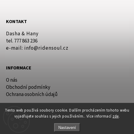
KONTAKT
Dasha & Hany
tel. 777 863 236
e-mail: info@ridensoul.cz
INFORMACE
O nás
Obchodní podmínky
Ochrana osobních údajů
Tento web používá soubory cookie. Dalším procházením tohoto webu
vyjadřujete souhlas s jejich používáním.. Více informací
zde
.
Nastavení