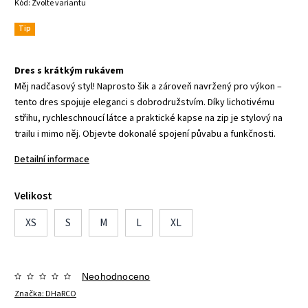
Kód:
Zvolte variantu
Tip
Dres s krátkým rukávem
Měj nadčasový styl! Naprosto šik a zároveň navržený pro výkon –
tento dres spojuje eleganci s dobrodružstvím. Díky lichotivému
střihu, rychleschnoucí látce a praktické kapse na zip je stylový na
trailu i mimo něj. Objevte dokonalé spojení půvabu a funkčnosti.
Detailní informace
Velikost
XS
S
M
L
XL
Neohodnoceno
Značka:
DHaRCO