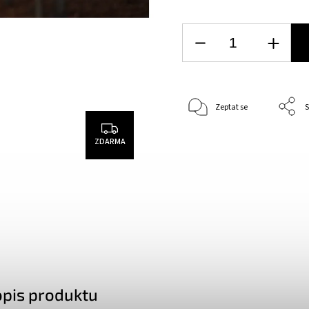
Zeptat se
S
ZDARMA
opis produktu