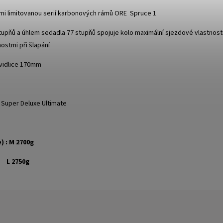
elmi limitovanou serií karbonových rámů ORE Spruce 1
stupňů a úhlem sedadla 77 stupňů spojuje kolo maximální sjezdové vlastnosti
ostmi při šlapání
vidlice 170mm
 Super Deluxe Ultimate
) : M 2700g
50g