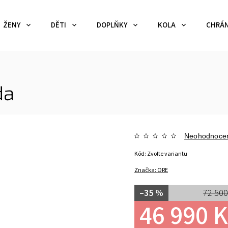
ŽENY
DĚTI
DOPLŇKY
KOLA
CHRÁN
da
Neohodnoce
Kód:
Zvolte variantu
Značka:
ORE
–35 %
72 500
46 990 