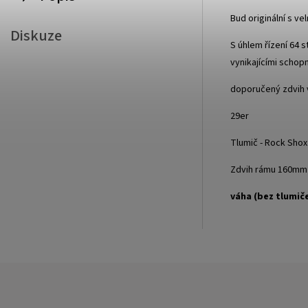
Bud originální s v
Diskuze
S úhlem řízení 64 
vynikajícími schopn
doporučený zdvih 
29er
Tlumič - Rock Shox
Zdvih rámu 160mm
váha (bez tlumiče
L 27