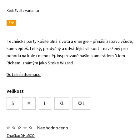
Kód:
Zvolte variantu
Tip
Techńická party košile plná života a energie – přináší zábavu všude,
kam vejdeš. Lehký, prodyšný a odvádějící vlhkost – navržený pro
pohodu na kole i mimo něj. Inspirované naším kamarádem DJem
Richem, známým jako Stoke Wizard.
Detailní informace
Velikost
S
M
L
XL
XXL
Neohodnoceno
Značka:
DHaRCO