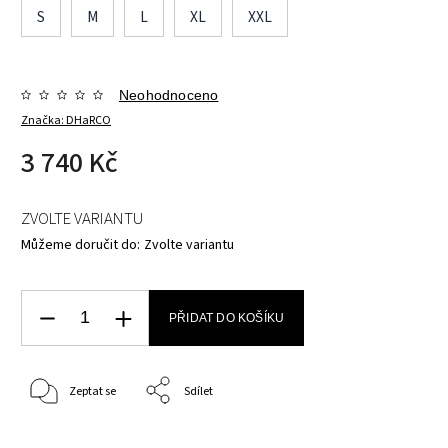
S
M
L
XL
XXL
Neohodnoceno
Značka:
DHaRCO
3 740 Kč
ZVOLTE VARIANTU
Můžeme doručit do:
Zvolte variantu
PŘIDAT DO KOŠÍKU
Zeptat se
Sdílet