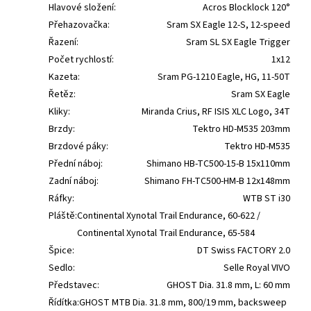
Hlavové složení:
Acros Blocklock 120°
Přehazovačka:
Sram SX Eagle 12-S, 12-speed
Řazení:
Sram SL SX Eagle Trigger
Počet rychlostí:
1x12
Kazeta:
Sram PG-1210 Eagle, HG, 11-50T
Řetěz:
Sram SX Eagle
Kliky:
Miranda Crius, RF ISIS XLC Logo, 34T
Brzdy:
Tektro HD-M535 203mm
Brzdové páky:
Tektro HD-M535
Přední náboj:
Shimano HB-TC500-15-B 15x110mm
Zadní náboj:
Shimano FH-TC500-HM-B 12x148mm
Ráfky:
WTB ST i30
Pláště:
Continental Xynotal Trail Endurance, 60-622 /
Continental Xynotal Trail Endurance, 65-584
Špice:
DT Swiss FACTORY 2.0
Sedlo:
Selle Royal VIVO
Představec:
GHOST Dia. 31.8 mm, L: 60 mm
Řídítka:
GHOST MTB Dia. 31.8 mm, 800/19 mm, backsweep