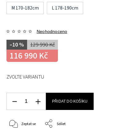
M 170-182cm
L 178-190cm
Neohodnoceno
–10 %
129 990 Kč
116 990 Kč
ZVOLTE VARIANTU
PŘIDAT DO KOŠÍKU
Zeptat se
Sdílet