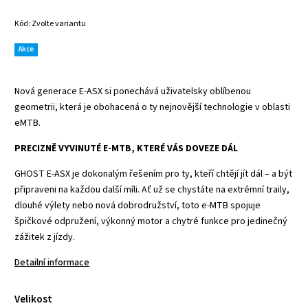
Kód:
Zvolte variantu
Akce
Nová generace E-ASX si ponechává uživatelsky oblíbenou
geometrii, která je obohacená o ty nejnovější technologie v oblasti
eMTB.
PRECIZNĚ VYVINUTÉ E-MTB, KTERÉ VÁS DOVEZE DÁL
GHOST E-ASX je dokonalým řešením pro ty, kteří chtějí jít dál – a být
připraveni na každou další míli. Ať už se chystáte na extrémní traily,
dlouhé výlety nebo nová dobrodružství, toto e-MTB spojuje
špičkové odpružení, výkonný motor a chytré funkce pro jedinečný
zážitek z jízdy.
Detailní informace
Velikost