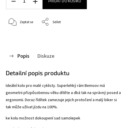
PŘIDAT DO KOŠÍKU
Zeptat se
Sdílet
Popis
Diskuze
Detailní popis produktu
Ideální kolo pro malé cyklisty. Superlehký rám Bemoov má
geometrii přizpůsobenou věku dítěte a dbá tak na správný posed a
ergonomii. Doraz řídítek zamezuje jejich protočení a malý biker si
tak může užívat jízdu na 100%.
ke kolu možnost dokoupení sad samolepek